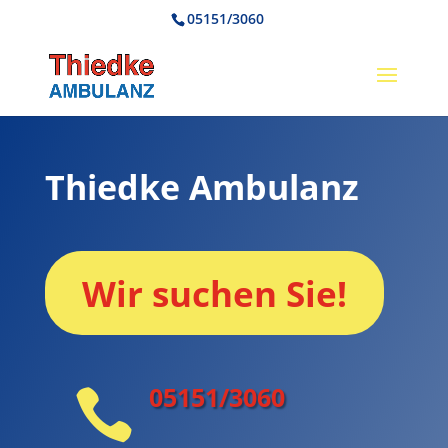
05151/3060
Thiedke Ambulanz
Wir suchen Sie!
05151/3060
